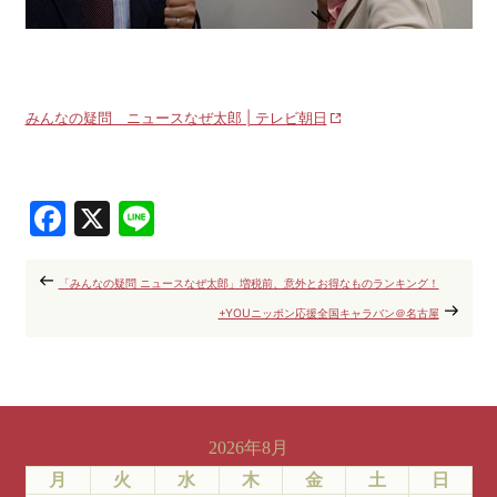
みんなの疑問 ニュースなぜ太郎 | テレビ朝日
Facebook
X
Line
「みんなの疑問 ニュースなぜ太郎」増税前、意外とお得なものランキング！
+YOUニッポン応援全国キャラバン＠名古屋
2026年8月
月
火
水
木
金
土
日