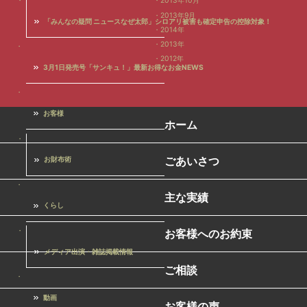
2013年10月
2013年9月
「みんなの疑問 ニュースなぜ太郎」シロアリ被害も確定申告の控除対象！
2014年
2013年
2012年
3月1日発売号「サンキュ！」最新お得なお金NEWS
お客様
ホーム
ごあいさつ
お財布術
主な実績
くらし
お客様へのお約束
メディア出演・雑誌掲載情報
ご相談
動画
お客様の声