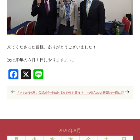
来てくださった皆様、ありがとうございました！
次は来年の３月１日にやりますよ～。
Facebook
X
Line
「さおだけ屋」公認会計士はNISAで何を買う？ −All About
新聞の一面に!?
2026年8月
月
火
水
木
金
土
日