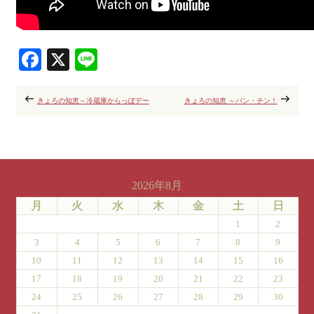
Facebook
X
Line
きょろの知恵～冷蔵庫からっぽデー
きょろの知恵 ～パン・チン！
2026年8月
月
火
水
木
金
土
日
1
2
3
4
5
6
7
8
9
10
11
12
13
14
15
16
17
18
19
20
21
22
23
24
25
26
27
28
29
30