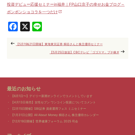
投資デビュー応援セミナーin福井｜FP山口京子の幸せお金ブログ～
ボンボンショコラを一つだけ
Facebook
X
Line
【5月19&21日開催】東海東京証券 桐谷さんと株主優待セミナー
【5月25日放送】CBCテレビ「ゴゴスマ」プチ稼ぎ
最近のお知らせ
【6月1日〜】デイリー新潮オンラインでコメントしています
【4月13日発売】女性セブン ワンコイン投資についてコメント
【2月15日開催】SBI証券 資産運用フェス ミニセミナー
【1月31日公開】All About Money 桐谷さん 株主優待カレンダー
【12月19日開催】世界健康フォーラム 2025 司会