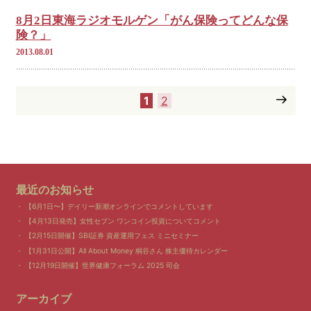
8月2日東海ラジオモルゲン「がん保険ってどんな保
険？」
2013.08.01
1
2
最近のお知らせ
【6月1日〜】デイリー新潮オンラインでコメントしています
【4月13日発売】女性セブン ワンコイン投資についてコメント
【2月15日開催】SBI証券 資産運用フェス ミニセミナー
【1月31日公開】All About Money 桐谷さん 株主優待カレンダー
【12月19日開催】世界健康フォーラム 2025 司会
アーカイブ