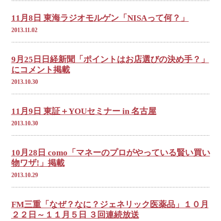
11月8日 東海ラジオモルゲン「NISAって何？」
2013.11.02
9月25日日経新聞「ポイントはお店選びの決め手？」
にコメント掲載
2013.10.30
11月9日 東証＋YOUセミナー in 名古屋
2013.10.30
10月28日 como「マネーのプロがやっている賢い買い
物ワザ!」掲載
2013.10.29
FM三重「なぜ？なに？ジェネリック医薬品」１０月
２２日～１１月５日 ３回連続放送