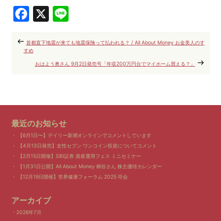
Facebook
X
Line
首都直下地震が来ても地震保険って払われる？ / All About Money お金美人のす
すめ
おはよう奥さん 9月2日発売号「年収200万円台でマイホーム買える？」
最近のお知らせ
【6月1日〜】デイリー新潮オンラインでコメントしています
【4月13日発売】女性セブン ワンコイン投資についてコメント
【2月15日開催】SBI証券 資産運用フェス ミニセミナー
【1月31日公開】All About Money 桐谷さん 株主優待カレンダー
【12月19日開催】世界健康フォーラム 2025 司会
アーカイブ
2026年7月