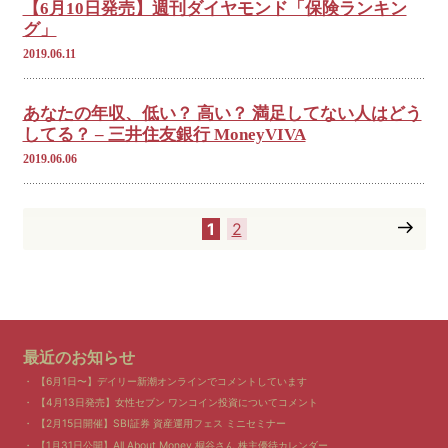
【6月10日発売】週刊ダイヤモンド「保険ランキン
グ」
2019.06.11
あなたの年収、低い？ 高い？ 満足してない人はどう
してる？ – 三井住友銀行 MoneyVIVA
2019.06.06
1
2
最近のお知らせ
【6月1日〜】デイリー新潮オンラインでコメントしています
【4月13日発売】女性セブン ワンコイン投資についてコメント
【2月15日開催】SBI証券 資産運用フェス ミニセミナー
【1月31日公開】All About Money 桐谷さん 株主優待カレンダー