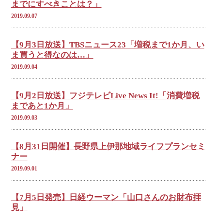
までにすべきことは？」
2019.09.07
【9月3日放送】TBSニュース23「増税まで1か月、い
ま買うと得なのは…」
2019.09.04
【9月2日放送】フジテレビLive News It!「消費増税
まであと1か月」
2019.09.03
【8月31日開催】長野県上伊那地域ライフプランセミ
ナー
2019.09.01
【7月5日発売】日経ウーマン「山口さんのお財布拝
見」