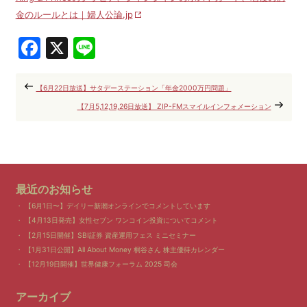
金のルールとは｜婦人公論.jp
Facebook
X
Line
【6月22日放送】サタデーステーション「年金2000万円問題」
【7月5,12,19,26日放送】 ZIP-FMスマイルインフォメーション
最近のお知らせ
【6月1日〜】デイリー新潮オンラインでコメントしています
【4月13日発売】女性セブン ワンコイン投資についてコメント
【2月15日開催】SBI証券 資産運用フェス ミニセミナー
【1月31日公開】All About Money 桐谷さん 株主優待カレンダー
【12月19日開催】世界健康フォーラム 2025 司会
アーカイブ