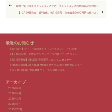
【10月17日公開】キャッシュレス生活「キャッシュレス時代の家計管理術」
【10月29日発売】週刊女性 11月12日号「老後資金2000万円の作り方」
最近のお知らせ
【6月1日〜】デイリー新潮オンラインでコメントしています
【4月13日発売】女性セブン ワンコイン投資についてコメント
【2月15日開催】SBI証券 資産運用フェス ミニセミナー
【1月31日公開】All About Money 桐谷さん 株主優待カレンダー
【12月19日開催】世界健康フォーラム 2025 司会
アーカイブ
2026年7月
2026年4月
2026年2月
2026年1月
2025年12月