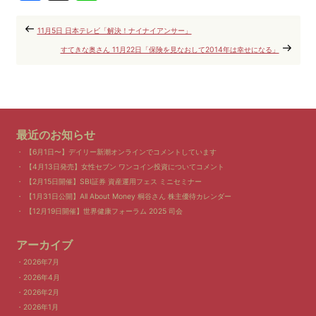
11月5日 日本テレビ「解決！ナイナイアンサー」
すてきな奥さん 11月22日「保険を見なおして2014年は幸せになる」
最近のお知らせ
【6月1日〜】デイリー新潮オンラインでコメントしています
【4月13日発売】女性セブン ワンコイン投資についてコメント
【2月15日開催】SBI証券 資産運用フェス ミニセミナー
【1月31日公開】All About Money 桐谷さん 株主優待カレンダー
【12月19日開催】世界健康フォーラム 2025 司会
アーカイブ
2026年7月
2026年4月
2026年2月
2026年1月