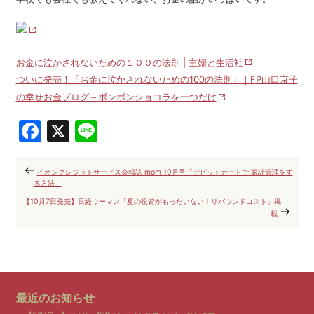
お金に泣かされないための１００の法則 | 主婦と生活社
ついに発売！「お金に泣かされないための100の法則」｜FP山口京子
の幸せお金ブログ～ボンボンショコラを一つだけ
Facebook
X
Line
イオンクレジットサービス会報誌 mom 10月号「デビットカードで 家計管理をす
る方法」
【10月7日発売】日経ウーマン「夏の投資がもったいない！リバウンドコスト」掲
載
最近のお知らせ