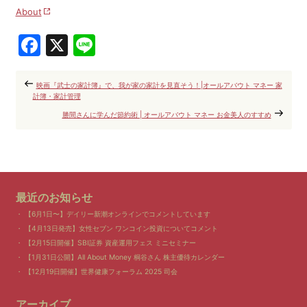
About
Facebook
X
Line
映画『武士の家計簿』で、我が家の家計を見直そう！|オールアバウト マネー 家
計簿・家計管理
勝間さんに学んだ節約術 | オールアバウト マネー お金美人のすすめ
最近のお知らせ
【6月1日〜】デイリー新潮オンラインでコメントしています
【4月13日発売】女性セブン ワンコイン投資についてコメント
【2月15日開催】SBI証券 資産運用フェス ミニセミナー
【1月31日公開】All About Money 桐谷さん 株主優待カレンダー
【12月19日開催】世界健康フォーラム 2025 司会
アーカイブ