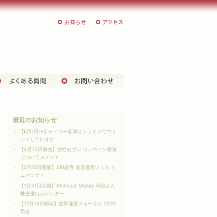
お知らせ
アクセス
客様の声
よくある質問
お問い合わせ
最近のお知らせ
【6月1日〜】デイリー新潮オンラインでコメ
ントしています
【4月13日発売】女性セブン ワンコイン投資
についてコメント
【2月15日開催】SBI証券 資産運用フェス ミ
ニセミナー
【1月31日公開】All About Money 桐谷さん
株主優待カレンダー
【12月19日開催】世界健康フォーラム 2025
司会