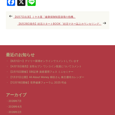
Facebook
X
Line
【6月7日出演】ミヤネ屋「健康保険制度崩壊の危機」
【6月29日発売】妊活スタートBOOK「妊活マネー誌上カウンセリング」
最近のお知らせ
【6月1日〜】デイリー新潮オンラインでコメントしています
【4月13日発売】女性セブン ワンコイン投資についてコメント
【2月15日開催】SBI証券 資産運用フェス ミニセミナー
【1月31日公開】All About Money 桐谷さん 株主優待カレンダー
【12月19日開催】世界健康フォーラム 2025 司会
アーカイブ
2026年7月
2026年4月
2026年2月