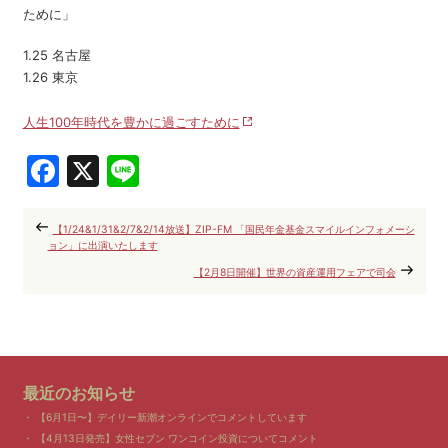
ために」
1.25 名古屋
1.26 東京
人生100年時代を豊かに過ごすために
Facebook
X
Line
【1/24&1/31&2/7&2/14放送】ZIP-FM 「国民年金基金スマイルインフォメーシ
ョン」に出演いたします
【2月8日開催】世界の資産運用フェアで司会
最近のお知らせ
【6月1日〜】デイリー新潮オンラインでコメントしています
【4月13日発売】女性セブン ワンコイン投資についてコメント