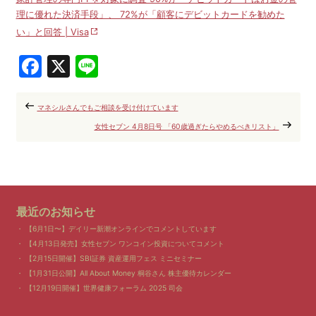
理に優れた決済手段」、 72%が「顧客にデビットカードを勧めた
い」と回答 | Visa
Facebook
X
Line
マネシルさんでもご相談を受け付けています
女性セブン 4月8日号 「60歳過ぎたらやめるべきリスト」
最近のお知らせ
【6月1日〜】デイリー新潮オンラインでコメントしています
【4月13日発売】女性セブン ワンコイン投資についてコメント
【2月15日開催】SBI証券 資産運用フェス ミニセミナー
【1月31日公開】All About Money 桐谷さん 株主優待カレンダー
【12月19日開催】世界健康フォーラム 2025 司会