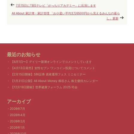
7月15日にTBSテレビ「がっちりアカデミー」に出演します
All About 家計簿・家計管理 「お小遣い平均3万6500円から見えるみんなの暮ら
し」更新
最近のお知らせ
【6月1日〜】デイリー新潮オンラインでコメントしています
【4月13日発売】女性セブン ワンコイン投資についてコメント
【2月15日開催】SBI証券 資産運用フェス ミニセミナー
【1月31日公開】All About Money 桐谷さん 株主優待カレンダー
【12月19日開催】世界健康フォーラム 2025 司会
アーカイブ
2026年7月
2026年4月
2026年2月
2026年1月
2025年12月