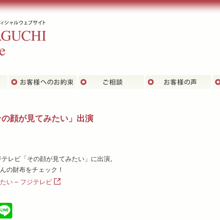
主な実績
お客さまへのお約束
ご相談
お
その顔が見てみたい」出演
ジテレビ「その顔が見てみたい」に出演。
んの財布をチェック！
たい – フジテレビ
cebook
X
Line