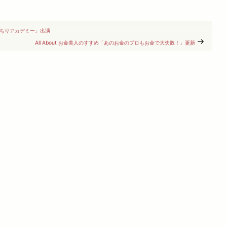
っちりアカデミー」出演
All About お金美人のすすめ「あのお金のプロもお金で大失敗！」更新