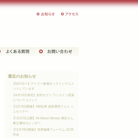
お知らせ
アクセス
客様の声
よくある質問
お問い合わせ
最近のお知らせ
【6月1日〜】デイリー新潮オンラインでコメ
ントしています
【4月13日発売】女性セブン ワンコイン投資
についてコメント
【2月15日開催】SBI証券 資産運用フェス ミ
ニセミナー
【1月31日公開】All About Money 桐谷さん
株主優待カレンダー
【12月19日開催】世界健康フォーラム 2025
司会