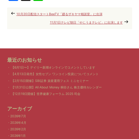
10月20日配信スタートBeeTV「廻るザキヤマ相談室」に出演
11月1日テレビ朝日「やじうまテレビ」に出演します
最近のお知らせ
【6月1日〜】デイリー新潮オンラインでコメントしています
【4月13日発売】女性セブン ワンコイン投資についてコメント
【2月15日開催】SBI証券 資産運用フェス ミニセミナー
【1月31日公開】All About Money 桐谷さん 株主優待カレンダー
【12月19日開催】世界健康フォーラム 2025 司会
アーカイブ
2026年7月
2026年4月
2026年2月
2026年1月