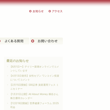
お知らせ
アクセス
客様の声
よくある質問
お問い合わせ
最近のお知らせ
【6月1日〜】デイリー新潮オンラインでコメ
ントしています
【4月13日発売】女性セブン ワンコイン投資
についてコメント
【2月15日開催】SBI証券 資産運用フェス ミ
ニセミナー
【1月31日公開】All About Money 桐谷さん
株主優待カレンダー
【12月19日開催】世界健康フォーラム 2025
司会