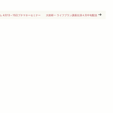
 4月13～15日プチマネーセミナー
大前研一 ライフプラン講座出演４月中旬配信