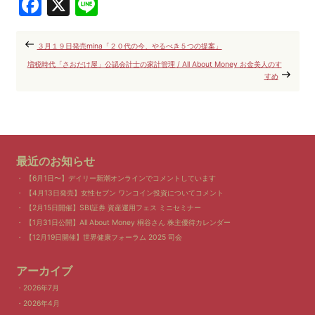
Facebook
X
Line
３月１９日発売mina「２０代の今、やるべき５つの提案」
増税時代「さおだけ屋」公認会計士の家計管理 / All About Money お金美人のす
すめ
最近のお知らせ
【6月1日〜】デイリー新潮オンラインでコメントしています
【4月13日発売】女性セブン ワンコイン投資についてコメント
【2月15日開催】SBI証券 資産運用フェス ミニセミナー
【1月31日公開】All About Money 桐谷さん 株主優待カレンダー
【12月19日開催】世界健康フォーラム 2025 司会
アーカイブ
2026年7月
2026年4月