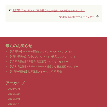
7月7日プレジデント「車を買うのと一生レンタルどっちがトク？」
7月27日 紀陽銀行マネーセミナー
最近のお知らせ
【6月1日〜】デイリー新潮オンラインでコメントしています
【4月13日発売】女性セブン ワンコイン投資についてコメント
【2月15日開催】SBI証券 資産運用フェス ミニセミナー
【1月31日公開】All About Money 桐谷さん 株主優待カレンダー
【12月19日開催】世界健康フォーラム 2025 司会
アーカイブ
2026年7月
2026年4月
2026年2月
2026年1月