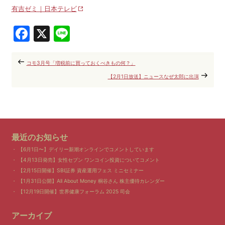
有吉ゼミ｜日本テレビ
Facebook
X
Line
コモ3月号「増税前に買っておくべきもの何？」
【2月1日放送】ニュースなぜ太郎に出演
最近のお知らせ
【6月1日〜】デイリー新潮オンラインでコメントしています
【4月13日発売】女性セブン ワンコイン投資についてコメント
【2月15日開催】SBI証券 資産運用フェス ミニセミナー
【1月31日公開】All About Money 桐谷さん 株主優待カレンダー
【12月19日開催】世界健康フォーラム 2025 司会
アーカイブ