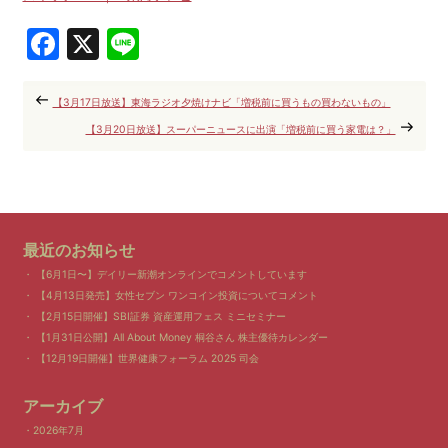
Facebook
X
Line
【3月17日放送】東海ラジオ夕焼けナビ「増税前に買うもの買わないもの」
【3月20日放送】スーパーニュースに出演「増税前に買う家電は？」
最近のお知らせ
【6月1日〜】デイリー新潮オンラインでコメントしています
【4月13日発売】女性セブン ワンコイン投資についてコメント
【2月15日開催】SBI証券 資産運用フェス ミニセミナー
【1月31日公開】All About Money 桐谷さん 株主優待カレンダー
【12月19日開催】世界健康フォーラム 2025 司会
アーカイブ
2026年7月