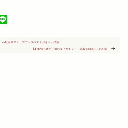
cebook
X
Line
】「不妊治療ステップアップベストガイド」出版
【4月28日発売】週刊ダイヤモンド「年収1000万円の不幸」