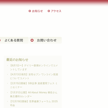
お知らせ
アクセス
客様の声
よくある質問
お問い合わせ
最近のお知らせ
【6月1日〜】デイリー新潮オンラインでコメ
ントしています
【4月13日発売】女性セブン ワンコイン投資
についてコメント
【2月15日開催】SBI証券 資産運用フェス ミ
ニセミナー
【1月31日公開】All About Money 桐谷さん
株主優待カレンダー
【12月19日開催】世界健康フォーラム 2025
司会