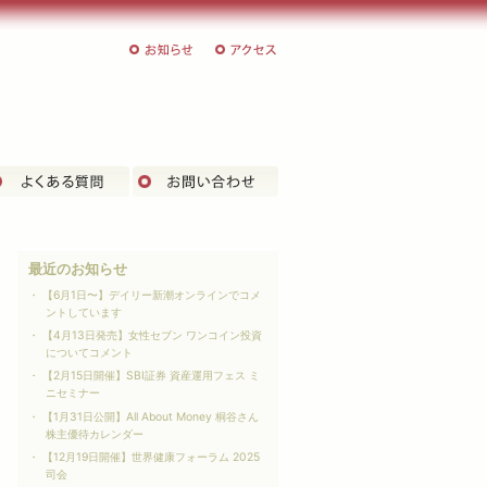
お知らせ
アクセス
客様の声
よくある質問
お問い合わせ
最近のお知らせ
【6月1日〜】デイリー新潮オンラインでコメ
ントしています
【4月13日発売】女性セブン ワンコイン投資
についてコメント
【2月15日開催】SBI証券 資産運用フェス ミ
ニセミナー
【1月31日公開】All About Money 桐谷さん
株主優待カレンダー
【12月19日開催】世界健康フォーラム 2025
司会