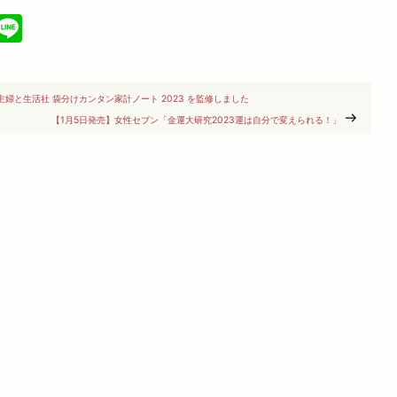
cebook
X
Line
主婦と生活社 袋分けカンタン家計ノート 2023 を監修しました
【1月5日発売】女性セブン「金運大研究2023運は自分で変えられる！」