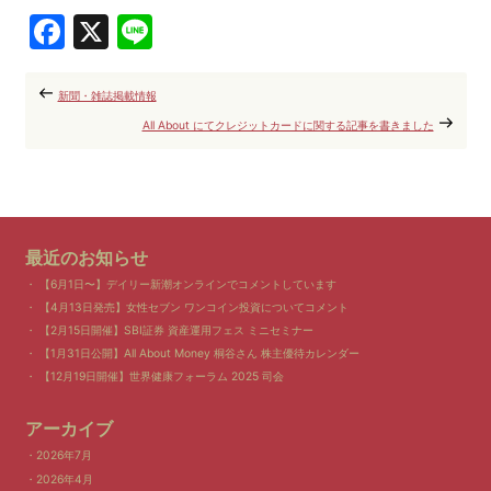
Facebook
X
Line
新聞・雑誌掲載情報
All About にてクレジットカードに関する記事を書きました
最近のお知らせ
【6月1日〜】デイリー新潮オンラインでコメントしています
【4月13日発売】女性セブン ワンコイン投資についてコメント
【2月15日開催】SBI証券 資産運用フェス ミニセミナー
【1月31日公開】All About Money 桐谷さん 株主優待カレンダー
【12月19日開催】世界健康フォーラム 2025 司会
アーカイブ
2026年7月
2026年4月