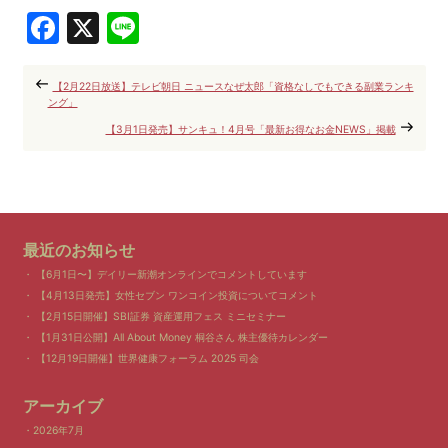
Facebook
X
Line
【2月22日放送】テレビ朝日 ニュースなぜ太郎「資格なしでもできる副業ランキ
ング」
【3月1日発売】サンキュ！4月号「最新お得なお金NEWS」掲載
最近のお知らせ
【6月1日〜】デイリー新潮オンラインでコメントしています
【4月13日発売】女性セブン ワンコイン投資についてコメント
【2月15日開催】SBI証券 資産運用フェス ミニセミナー
【1月31日公開】All About Money 桐谷さん 株主優待カレンダー
【12月19日開催】世界健康フォーラム 2025 司会
アーカイブ
2026年7月