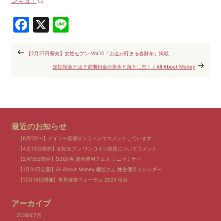
ンキュ！
Facebook
X
Line
【2月27日発売】女性セブン Vol.10「お金が貯まる春財布」掲載
定期預金とは？定期預金の基本と落とし穴！ / All About Money
最近のお知らせ
【6月1日〜】デイリー新潮オンラインでコメントしています
【4月13日発売】女性セブン ワンコイン投資についてコメント
【2月15日開催】SBI証券 資産運用フェス ミニセミナー
【1月31日公開】All About Money 桐谷さん 株主優待カレンダー
【12月19日開催】世界健康フォーラム 2025 司会
アーカイブ
2026年7月